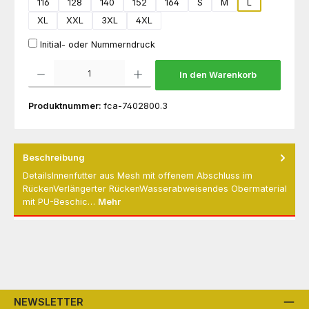
116
128
140
152
164
S
M
L
XL
XXL
3XL
4XL
Initial- oder Nummerndruck
Produkt Anzahl: Gib den gewünschten Wert ein oder benutze die Schaltflächen um die 
In den Warenkorb
Produktnummer:
fca-7402800.3
Beschreibung
DetailsInnenfutter aus Mesh mit offenem Abschluss im
RückenVerlängerter RückenWasserabweisendes Obermaterial
mit PU-Beschic…
Mehr
NEWSLETTER