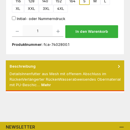
116
128
140
152
164
S
M
L
XL
XXL
3XL
4XL
Initial- oder Nummerndruck
Produkt Anzahl: Gib den gewünschten Wert ein oder benutze die Schaltflächen um die 
In den Warenkorb
Produktnummer:
fca-7402800.1
Beschreibung
DetailsInnenfutter aus Mesh mit offenem Abschluss im
RückenVerlängerter RückenWasserabweisendes Obermaterial
mit PU-Beschic…
Mehr
NEWSLETTER