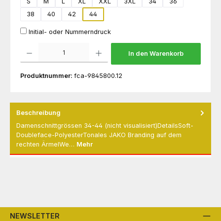
S
M
L
XL
XXL
3XL
34
36
38
40
42
44
Initial- oder Nummerndruck
Produkt Anzahl: Gib den gewünschten Wert ein oder benutze die Schaltflächen um die 
In den Warenkorb
Produktnummer:
fca-9845800.12
Beschreibung
Damenschnittgrössen 34-44 (nicht visualisiert)DetailsSoft-
Doubleface-PolyesterTonales JAKO Branding auf dem
rechten ÄrmelWe…
Mehr
NEWSLETTER