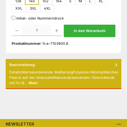
128
140
152
164
S
M
L
XL
XXL
3XL
4XL
Initial- oder Nummerndruck
Produkt Anzahl: Gib den gewünschten Wert ein oder benutze die Schaltflächen um die 
In den Warenkorb
Produktnummer:
fca-7103800.8
Beschreibung
DetailsWärmeisolierende WattierungPolyester-RibstopWeiches
Fleece auf der InnenseiteWasserabweisendes Obermaterial
mit PU-B…
Mehr
NEWSLETTER